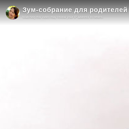
Зум-собрание для родителе
Watching this video may reveal your IP address to others.