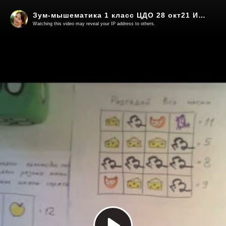
Зум-мышематика 1 класс ЦДО 28 окт21 Игровая математика: шифры и ребусы. Числа в масках
Watching this video may reveal your IP address to others.