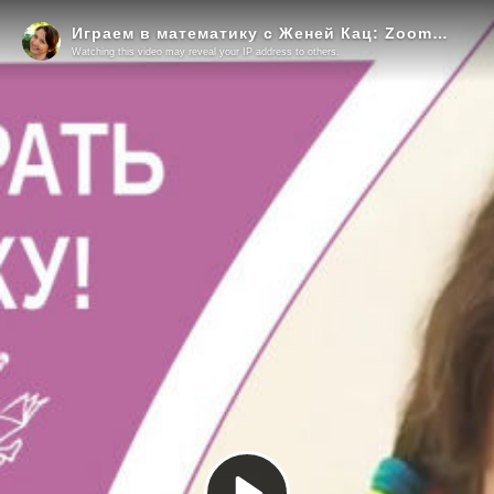
Играем в математику с Женей Кац: Zoom урок на 7 лет. Приходи играть в математику
Watching this video may reveal your IP address to others.