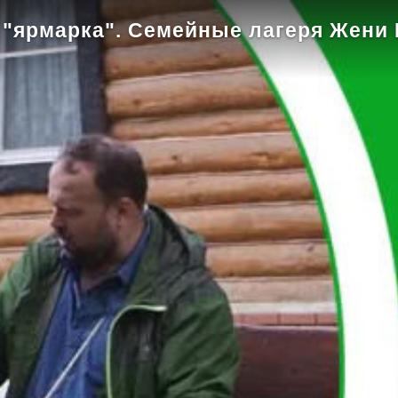
 "ярмарка". Семейные лагеря Жени 