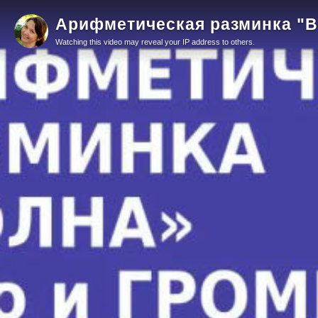
Арифметическая разминка "Во
Watching this video may reveal your IP address to others.