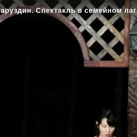
Баруздин. Спектакль в семейном лаг