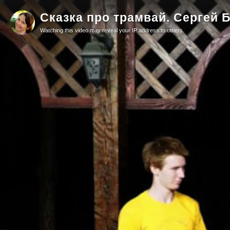
Сказка про трамвай. Сергей 
Watching this video may reveal your IP address to others.