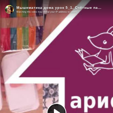
Мышематика дома урок 5_1, Счётные палочки, доббль, арифметические игры
Watching this video may reveal your IP address to others.