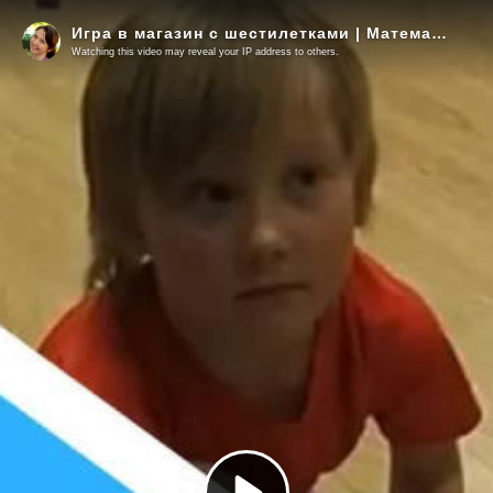
Игра в магазин с шестилетками | Математика для дошкольников | Развивающие игры для детей
Watching this video may reveal your IP address to others.